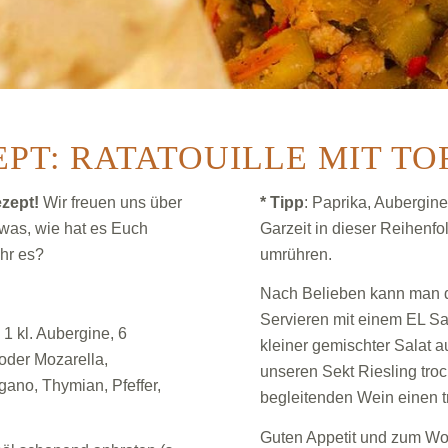
EPT: RATATOUILLE MIT TO
ezept!
Wir freuen uns über
* Tipp
: Paprika, Aubergin
was, wie hat es Euch
Garzeit in dieser Reihenf
Ihr es?
umrühren.
Nach Belieben kann man d
Servieren mit einem EL Sau
, 1 kl. Aubergine, 6
kleiner gemischter Salat a
 oder Mozarella,
unseren Sekt Riesling troc
gano, Thymian, Pfeffer,
begleitenden Wein einen 
Guten Appetit und zum Wo