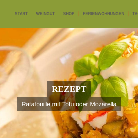
START
WEINGUT
SHOP
FERIENWOHNUNGEN
TA
REZEPT
Ratatouille mit Tofu oder Mozarella