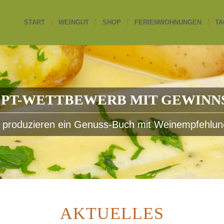
START
WEINGUT
SHOP
FERIENWOHNUNGEN
TA
PT-WETTBEWERB MIT GEWINN
 produzieren ein Genuss-Buch mit Weinempfehlu
AKTUELLES