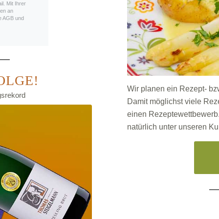
. Mit Ihrer
ten an
die AGB und
OLGE!
Wir planen ein Rezept- 
gsrekord
Damit möglichst viele Re
einen Rezeptewettbewerb. 
natürlich unter unseren Ku