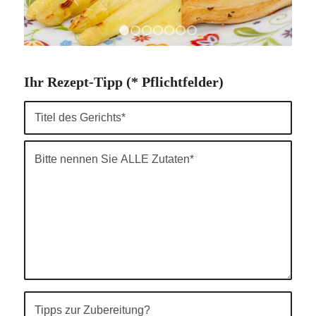
1
2
3
4
5
6
7
Ihr Rezept-Tipp (* Pflichtfelder)