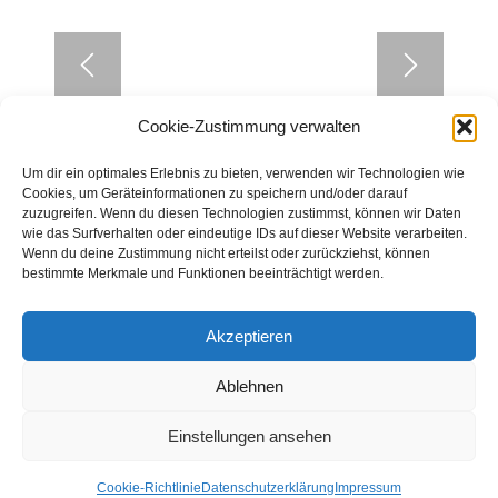
Cookie-Zustimmung verwalten
1
2
3
4
5
6
Um dir ein optimales Erlebnis zu bieten, verwenden wir Technologien wie
Cookies, um Geräteinformationen zu speichern und/oder darauf
zuzugreifen. Wenn du diesen Technologien zustimmst, können wir Daten
wie das Surfverhalten oder eindeutige IDs auf dieser Website verarbeiten.
Zurück zur Übersicht
Wenn du deine Zustimmung nicht erteilst oder zurückziehst, können
bestimmte Merkmale und Funktionen beeinträchtigt werden.
Akzeptieren
Ablehnen
© Weingut Thomas Steigelmann
HOME
AKTUELLES
WEINGUT
SHOP
FEWOS
Einstellungen ansehen
TAGEBUCH
KONTAKT
Impressum
Datenschutz
Cookie-Richtlinie
Datenschutzerklärung
Impressum
Cookie-Richtlinie (EU)