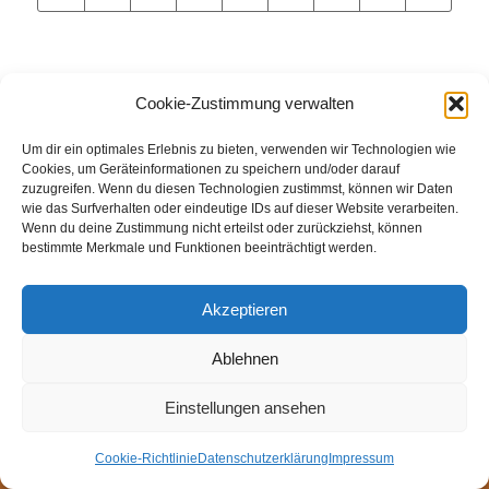
Cookie-Zustimmung verwalten
Um dir ein optimales Erlebnis zu bieten, verwenden wir Technologien wie
© Weingut Thomas Steigelmann
Cookies, um Geräteinformationen zu speichern und/oder darauf
zuzugreifen. Wenn du diesen Technologien zustimmst, können wir Daten
HOME
AKTUELLES
WEINGUT
SHOP
FEWOS
wie das Surfverhalten oder eindeutige IDs auf dieser Website verarbeiten.
TAGEBUCH
KONTAKT
Impressum
Datenschutz
Wenn du deine Zustimmung nicht erteilst oder zurückziehst, können
bestimmte Merkmale und Funktionen beeinträchtigt werden.
Cookie-Richtlinie (EU)
Akzeptieren
Ablehnen
Einstellungen ansehen
Cookie-Richtlinie
Datenschutzerklärung
Impressum