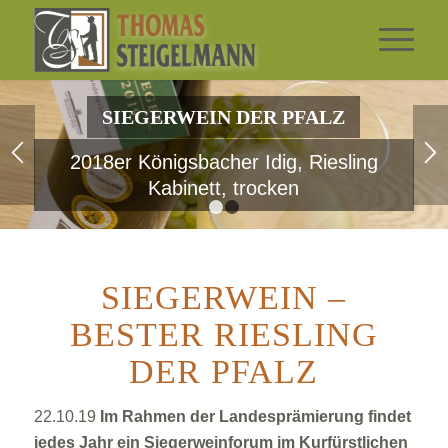
SIEGERWEIN DER PFALZ
2018er Königsbacher Idig, Riesling
Kabinett, trocken
1
2
SIEGERWEIN –
BESTER RIESLING
DER PFALZ
22.10.19
Im Rahmen der Landesprämierung findet
jedes Jahr ein Siegerweinforum im Kurfürstlichen