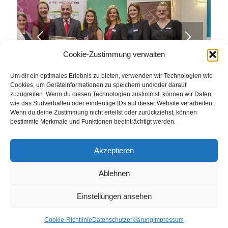
Cookie-Zustimmung verwalten
Um dir ein optimales Erlebnis zu bieten, verwenden wir Technologien wie
1
2
3
4
5
6
7
8
9
10
Cookies, um Geräteinformationen zu speichern und/oder darauf
zuzugreifen. Wenn du diesen Technologien zustimmst, können wir Daten
wie das Surfverhalten oder eindeutige IDs auf dieser Website verarbeiten.
Zurück zur Übersicht
Wenn du deine Zustimmung nicht erteilst oder zurückziehst, können
bestimmte Merkmale und Funktionen beeinträchtigt werden.
Akzeptieren
Ablehnen
© Weingut Thomas Steigelmann
HOME
AKTUELLES
WEINGUT
SHOP
FEWOS
Einstellungen ansehen
TAGEBUCH
KONTAKT
Impressum
Datenschutz
Cookie-Richtlinie
Datenschutzerklärung
Impressum
Cookie-Richtlinie (EU)