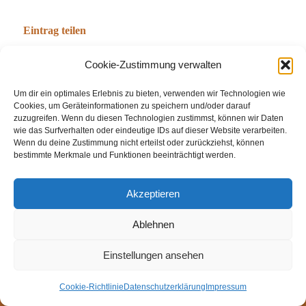
Eintrag teilen
Cookie-Zustimmung verwalten
Um dir ein optimales Erlebnis zu bieten, verwenden wir Technologien wie
Cookies, um Geräteinformationen zu speichern und/oder darauf
zuzugreifen. Wenn du diesen Technologien zustimmst, können wir Daten
wie das Surfverhalten oder eindeutige IDs auf dieser Website verarbeiten.
Wenn du deine Zustimmung nicht erteilst oder zurückziehst, können
bestimmte Merkmale und Funktionen beeinträchtigt werden.
© Weingut Thomas Steigelmann
Akzeptieren
HOME
AKTUELLES
WEINGUT
SHOP
FEWOS
Ablehnen
TAGEBUCH
KONTAKT
Impressum
Datenschutz
Cookie-Richtlinie (EU)
Einstellungen ansehen
Cookie-Richtlinie
Datenschutzerklärung
Impressum