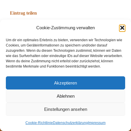
Eintrag teilen
Cookie-Zustimmung verwalten
Um dir ein optimales Erlebnis zu bieten, verwenden wir Technologien wie
Cookies, um Geräteinformationen zu speichern und/oder darauf
zuzugreifen. Wenn du diesen Technologien zustimmst, können wir Daten
wie das Surfverhalten oder eindeutige IDs auf dieser Website verarbeiten.
Wenn du deine Zustimmung nicht erteilst oder zurückziehst, können
bestimmte Merkmale und Funktionen beeinträchtigt werden.
© Weingut Thomas Steigelmann
Akzeptieren
HOME
AKTUELLES
WEINGUT
SHOP
FEWOS
Ablehnen
TAGEBUCH
KONTAKT
Impressum
Datenschutz
Cookie-Richtlinie (EU)
Einstellungen ansehen
Cookie-Richtlinie
Datenschutzerklärung
Impressum