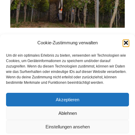
Cookie-Zustimmung verwalten
Eintrag teilen
Um dir ein optimales Erlebnis zu bieten, verwenden wir Technologien wie
Cookies, um Geräteinformationen zu speichern und/oder darauf
zuzugreifen. Wenn du diesen Technologien zustimmst, können wir Daten
wie das Surfverhalten oder eindeutige IDs auf dieser Website verarbeiten.
Wenn du deine Zustimmung nicht erteilst oder zurückziehst, können
bestimmte Merkmale und Funktionen beeinträchtigt werden.
Akzeptieren
Ablehnen
© Weingut Thomas Steigelmann
HOME
AKTUELLES
WEINGUT
SHOP
FEWOS
Einstellungen ansehen
TAGEBUCH
KONTAKT
Impressum
Datenschutz