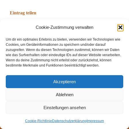
Eintrag teilen
Cookie-Zustimmung verwalten
Um dir ein optimales Erlebnis zu bieten, verwenden wir Technologien wie
Cookies, um Geräteinformationen zu speichern und/oder darauf
zuzugreifen. Wenn du diesen Technologien zustimmst, können wir Daten
wie das Surfverhalten oder eindeutige IDs auf dieser Website verarbeiten.
Wenn du deine Zustimmung nicht erteilst oder zurückziehst, können
bestimmte Merkmale und Funktionen beeinträchtigt werden.
© Weingut Thomas Steigelmann
Akzeptieren
HOME
AKTUELLES
WEINGUT
SHOP
FEWOS
Ablehnen
TAGEBUCH
KONTAKT
Impressum
Datenschutz
Cookie-Richtlinie (EU)
Einstellungen ansehen
Cookie-Richtlinie
Datenschutzerklärung
Impressum