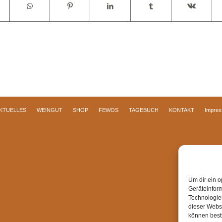
KTUELLES
WEINGUT
SHOP
FEWOS
TAGEBUCH
KONTAKT
Impre
Um dir ein o
Geräteinfor
Technologien
dieser Websi
können best