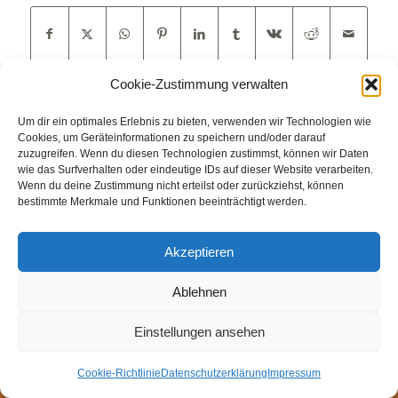
Cookie-Zustimmung verwalten
Um dir ein optimales Erlebnis zu bieten, verwenden wir Technologien wie
Cookies, um Geräteinformationen zu speichern und/oder darauf
zuzugreifen. Wenn du diesen Technologien zustimmst, können wir Daten
wie das Surfverhalten oder eindeutige IDs auf dieser Website verarbeiten.
Wenn du deine Zustimmung nicht erteilst oder zurückziehst, können
© Weingut Thomas Steigelmann
bestimmte Merkmale und Funktionen beeinträchtigt werden.
HOME
AKTUELLES
WEINGUT
SHOP
FEWOS
TAGEBUCH
KONTAKT
Impressum
Datenschutz
Akzeptieren
Cookie-Richtlinie (EU)
Ablehnen
Einstellungen ansehen
Cookie-Richtlinie
Datenschutzerklärung
Impressum