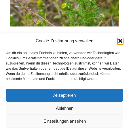
Cookie-Zustimmung verwalten
Eintrag teilen
Um dir ein optimales Erlebnis zu bieten, verwenden wir Technologien wie
Cookies, um Geräteinformationen zu speichern und/oder darauf
zuzugreifen. Wenn du diesen Technologien zustimmst, können wir Daten
wie das Surfverhalten oder eindeutige IDs auf dieser Website verarbeiten.
Wenn du deine Zustimmung nicht erteilst oder zurückziehst, können
bestimmte Merkmale und Funktionen beeinträchtigt werden.
Akzeptieren
Ablehnen
© Weingut Thomas Steigelmann
HOME
AKTUELLES
WEINGUT
SHOP
FEWOS
Einstellungen ansehen
TAGEBUCH
KONTAKT
Impressum
Datenschutz