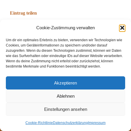
Eintrag teilen
Cookie-Zustimmung verwalten
Um dir ein optimales Erlebnis zu bieten, verwenden wir Technologien wie
Cookies, um Geräteinformationen zu speichern und/oder darauf
zuzugreifen. Wenn du diesen Technologien zustimmst, können wir Daten
wie das Surfverhalten oder eindeutige IDs auf dieser Website verarbeiten.
Wenn du deine Zustimmung nicht erteilst oder zurückziehst, können
bestimmte Merkmale und Funktionen beeinträchtigt werden.
© Weingut Thomas Steigelmann
Akzeptieren
HOME
AKTUELLES
WEINGUT
SHOP
FEWOS
Ablehnen
TAGEBUCH
KONTAKT
Impressum
Datenschutz
Cookie-Richtlinie (EU)
Einstellungen ansehen
Cookie-Richtlinie
Datenschutzerklärung
Impressum