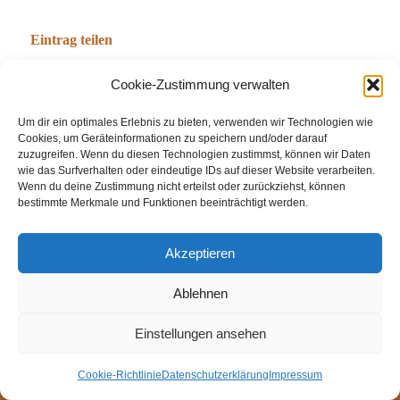
Eintrag teilen
Cookie-Zustimmung verwalten
Um dir ein optimales Erlebnis zu bieten, verwenden wir Technologien wie
Cookies, um Geräteinformationen zu speichern und/oder darauf
zuzugreifen. Wenn du diesen Technologien zustimmst, können wir Daten
wie das Surfverhalten oder eindeutige IDs auf dieser Website verarbeiten.
Wenn du deine Zustimmung nicht erteilst oder zurückziehst, können
bestimmte Merkmale und Funktionen beeinträchtigt werden.
© Weingut Thomas Steigelmann
Akzeptieren
HOME
AKTUELLES
WEINGUT
SHOP
FEWOS
Ablehnen
TAGEBUCH
KONTAKT
Impressum
Datenschutz
Cookie-Richtlinie (EU)
Einstellungen ansehen
Cookie-Richtlinie
Datenschutzerklärung
Impressum