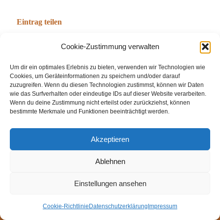
Eintrag teilen
Cookie-Zustimmung verwalten
Um dir ein optimales Erlebnis zu bieten, verwenden wir Technologien wie
Cookies, um Geräteinformationen zu speichern und/oder darauf
zuzugreifen. Wenn du diesen Technologien zustimmst, können wir Daten
wie das Surfverhalten oder eindeutige IDs auf dieser Website verarbeiten.
Wenn du deine Zustimmung nicht erteilst oder zurückziehst, können
bestimmte Merkmale und Funktionen beeinträchtigt werden.
© Weingut Thomas Steigelmann
Akzeptieren
HOME
AKTUELLES
WEINGUT
SHOP
FEWOS
Ablehnen
TAGEBUCH
KONTAKT
Impressum
Datenschutz
Cookie-Richtlinie (EU)
Einstellungen ansehen
Cookie-Richtlinie
Datenschutzerklärung
Impressum