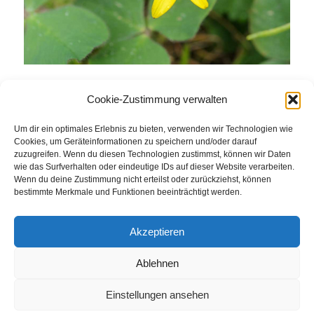
Cookie-Zustimmung verwalten
Eintrag teilen
Um dir ein optimales Erlebnis zu bieten, verwenden wir Technologien wie
Cookies, um Geräteinformationen zu speichern und/oder darauf
zuzugreifen. Wenn du diesen Technologien zustimmst, können wir Daten
wie das Surfverhalten oder eindeutige IDs auf dieser Website verarbeiten.
Wenn du deine Zustimmung nicht erteilst oder zurückziehst, können
bestimmte Merkmale und Funktionen beeinträchtigt werden.
Akzeptieren
Ablehnen
© Weingut Thomas Steigelmann
HOME
AKTUELLES
WEINGUT
SHOP
FEWOS
Einstellungen ansehen
TAGEBUCH
KONTAKT
Impressum
Datenschutz