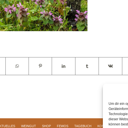
Um dir ein o
Geräteinfor
Technologien
dieser Websi
können best
KTUELLES
WEINGUT
SHOP
FEWOS
TAGEBUCH
KONTAKT
Impre