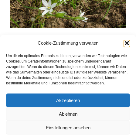
Cookie-Zustimmung verwalten
Eintrag teilen
Um dir ein optimales Erlebnis zu bieten, verwenden wir Technologien wie
Cookies, um Geräteinformationen zu speichern und/oder darauf
zuzugreifen. Wenn du diesen Technologien zustimmst, können wir Daten
wie das Surfverhalten oder eindeutige IDs auf dieser Website verarbeiten.
Wenn du deine Zustimmung nicht erteilst oder zurückziehst, können
bestimmte Merkmale und Funktionen beeinträchtigt werden.
Akzeptieren
Ablehnen
© Weingut Thomas Steigelmann
HOME
AKTUELLES
WEINGUT
SHOP
FEWOS
Einstellungen ansehen
TAGEBUCH
KONTAKT
Impressum
Datenschutz