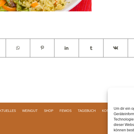
Um dir ein o
KTUELLES
WEINGUT
SHOP
FEWOS
TAGEBUCH
KONTAKT
Impre
Geräteinfor
Technologien
dieser Websi
können best