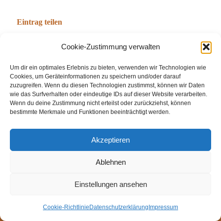
Eintrag teilen
Cookie-Zustimmung verwalten
Um dir ein optimales Erlebnis zu bieten, verwenden wir Technologien wie
Cookies, um Geräteinformationen zu speichern und/oder darauf
zuzugreifen. Wenn du diesen Technologien zustimmst, können wir Daten
wie das Surfverhalten oder eindeutige IDs auf dieser Website verarbeiten.
Wenn du deine Zustimmung nicht erteilst oder zurückziehst, können
bestimmte Merkmale und Funktionen beeinträchtigt werden.
© Weingut Thomas Steigelmann
Akzeptieren
HOME
AKTUELLES
WEINGUT
SHOP
FEWOS
Ablehnen
TAGEBUCH
KONTAKT
Impressum
Datenschutz
Cookie-Richtlinie (EU)
Einstellungen ansehen
Cookie-Richtlinie
Datenschutzerklärung
Impressum