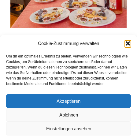
Cookie-Zustimmung verwalten
Eintrag teilen
Um dir ein optimales Erlebnis zu bieten, verwenden wir Technologien wie
Cookies, um Geräteinformationen zu speichern und/oder darauf
zuzugreifen. Wenn du diesen Technologien zustimmst, können wir Daten
wie das Surfverhalten oder eindeutige IDs auf dieser Website verarbeiten.
Wenn du deine Zustimmung nicht erteilst oder zurückziehst, können
bestimmte Merkmale und Funktionen beeinträchtigt werden.
Akzeptieren
Ablehnen
© Weingut Thomas Steigelmann
HOME
AKTUELLES
WEINGUT
SHOP
FEWOS
Einstellungen ansehen
TAGEBUCH
KONTAKT
Impressum
Datenschutz