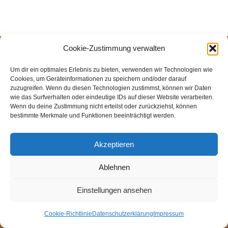
Cookie-Zustimmung verwalten
© Weingut Thomas Steigelmann
HOME
AKTUELLES
WEINGUT
SHOP
FEWOS
Um dir ein optimales Erlebnis zu bieten, verwenden wir Technologien wie
Cookies, um Geräteinformationen zu speichern und/oder darauf
TAGEBUCH
KONTAKT
Impressum
Datenschutz
zuzugreifen. Wenn du diesen Technologien zustimmst, können wir Daten
Cookie-Richtlinie (EU)
wie das Surfverhalten oder eindeutige IDs auf dieser Website verarbeiten.
Wenn du deine Zustimmung nicht erteilst oder zurückziehst, können
bestimmte Merkmale und Funktionen beeinträchtigt werden.
Akzeptieren
Ablehnen
Einstellungen ansehen
Cookie-Richtlinie
Datenschutzerklärung
Impressum