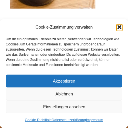
Eintrag teilen
Cookie-Zustimmung verwalten
Um dir ein optimales Erlebnis zu bieten, verwenden wir Technologien wie
Cookies, um Geräteinformationen zu speichern und/oder darauf
zuzugreifen. Wenn du diesen Technologien zustimmst, können wir Daten
wie das Surfverhalten oder eindeutige IDs auf dieser Website verarbeiten.
Wenn du deine Zustimmung nicht erteilst oder zurückziehst, können
bestimmte Merkmale und Funktionen beeinträchtigt werden.
Akzeptieren
© Weingut Thomas Steigelmann
Ablehnen
HOME
AKTUELLES
WEINGUT
SHOP
FEWOS
Einstellungen ansehen
TAGEBUCH
KONTAKT
Impressum
Datenschutz
Cookie-Richtlinie (EU)
Cookie-Richtlinie
Datenschutzerklärung
Impressum