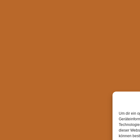
Um dir ein o
Geräteinfor
Technologien
dieser Websi
können best