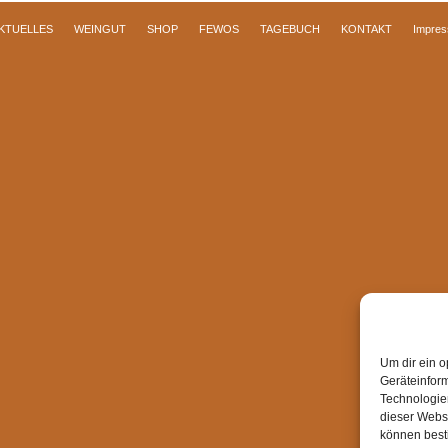
KTUELLES
WEINGUT
SHOP
FEWOS
TAGEBUCH
KONTAKT
Impre
Um dir ein o
Geräteinfor
Technologien
dieser Websi
können best