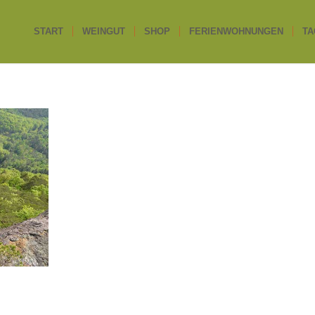
START
WEINGUT
SHOP
FERIENWOHNUNGEN
TA