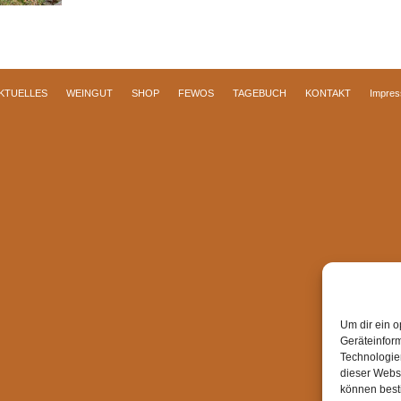
KTUELLES
WEINGUT
SHOP
FEWOS
TAGEBUCH
KONTAKT
Impre
Um dir ein o
Geräteinfor
Technologien
dieser Websi
können best