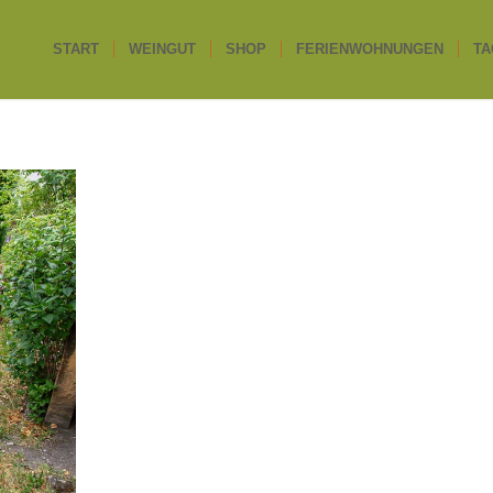
START
WEINGUT
SHOP
FERIENWOHNUNGEN
TA