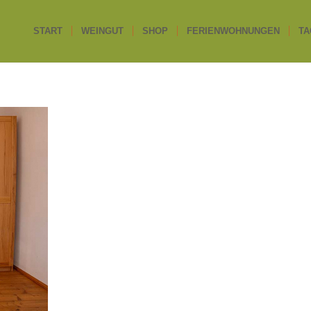
START
WEINGUT
SHOP
FERIENWOHNUNGEN
TA