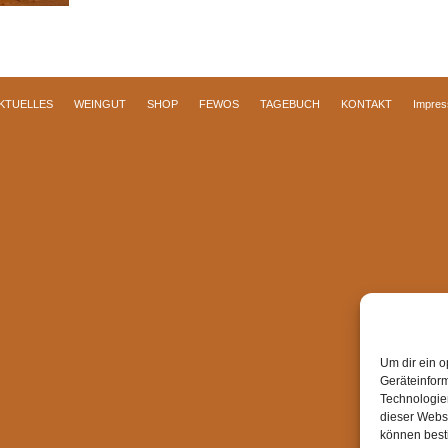
KTUELLES
WEINGUT
SHOP
FEWOS
TAGEBUCH
KONTAKT
Impre
Um dir ein o
Geräteinfor
Technologien
dieser Websi
können best