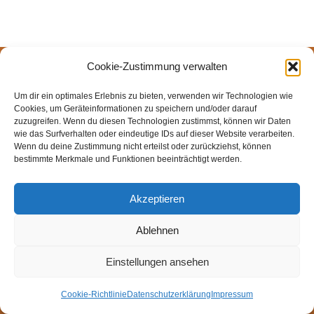
Cookie-Zustimmung verwalten
© Weingut Thomas Steigelmann
HOME
AKTUELLES
WEINGUT
SHOP
FEWOS
Um dir ein optimales Erlebnis zu bieten, verwenden wir Technologien wie
TAGEBUCH
KONTAKT
Impressum
Datenschutz
Cookies, um Geräteinformationen zu speichern und/oder darauf
zuzugreifen. Wenn du diesen Technologien zustimmst, können wir Daten
Cookie-Richtlinie (EU)
wie das Surfverhalten oder eindeutige IDs auf dieser Website verarbeiten.
Wenn du deine Zustimmung nicht erteilst oder zurückziehst, können
bestimmte Merkmale und Funktionen beeinträchtigt werden.
Akzeptieren
Ablehnen
Einstellungen ansehen
Cookie-Richtlinie
Datenschutzerklärung
Impressum