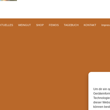
KTUELLES
WEINGUT
SHOP
FEWOS
TAGEBUCH
KONTAKT
Impre
Um dir ein o
Geräteinfor
Technologien
dieser Websi
können best