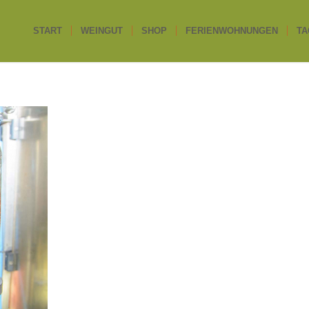
START
WEINGUT
SHOP
FERIENWOHNUNGEN
TA