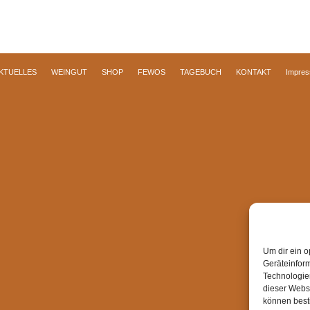
KTUELLES
WEINGUT
SHOP
FEWOS
TAGEBUCH
KONTAKT
Impre
Um dir ein o
Geräteinfor
Technologien
dieser Websi
können best