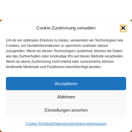
Cookie-Zustimmung verwalten
© Weingut Thomas Steigelmann
HOME
AKTUELLES
WEINGUT
SHOP
FEWOS
Um dir ein optimales Erlebnis zu bieten, verwenden wir Technologien wie
TAGEBUCH
KONTAKT
Impressum
Datenschutz
Cookies, um Geräteinformationen zu speichern und/oder darauf
zuzugreifen. Wenn du diesen Technologien zustimmst, können wir Daten
Cookie-Richtlinie (EU)
wie das Surfverhalten oder eindeutige IDs auf dieser Website verarbeiten.
Wenn du deine Zustimmung nicht erteilst oder zurückziehst, können
bestimmte Merkmale und Funktionen beeinträchtigt werden.
Akzeptieren
Ablehnen
Einstellungen ansehen
Cookie-Richtlinie
Datenschutzerklärung
Impressum