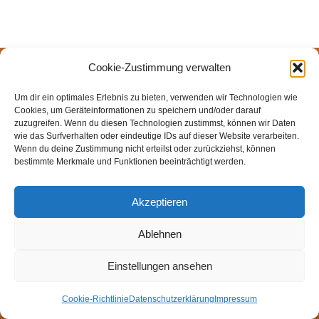
Cookie-Zustimmung verwalten
© Weingut Thomas Steigelmann
HOME
AKTUELLES
WEINGUT
SHOP
FEWOS
Um dir ein optimales Erlebnis zu bieten, verwenden wir Technologien wie
TAGEBUCH
KONTAKT
Impressum
Datenschutz
Cookies, um Geräteinformationen zu speichern und/oder darauf
zuzugreifen. Wenn du diesen Technologien zustimmst, können wir Daten
Cookie-Richtlinie (EU)
wie das Surfverhalten oder eindeutige IDs auf dieser Website verarbeiten.
Wenn du deine Zustimmung nicht erteilst oder zurückziehst, können
bestimmte Merkmale und Funktionen beeinträchtigt werden.
Akzeptieren
Ablehnen
Einstellungen ansehen
Cookie-Richtlinie
Datenschutzerklärung
Impressum