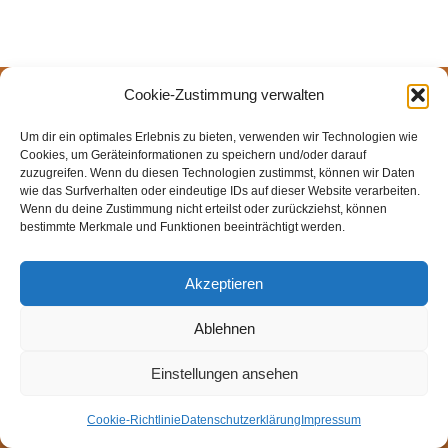
Cookie-Zustimmung verwalten
© Weingut Thomas Steigelmann
HOME
AKTUELLES
WEINGUT
SHOP
FEWOS
Um dir ein optimales Erlebnis zu bieten, verwenden wir Technologien wie
TAGEBUCH
KONTAKT
Impressum
Datenschutz
Cookies, um Geräteinformationen zu speichern und/oder darauf
zuzugreifen. Wenn du diesen Technologien zustimmst, können wir Daten
Cookie-Richtlinie (EU)
wie das Surfverhalten oder eindeutige IDs auf dieser Website verarbeiten.
Wenn du deine Zustimmung nicht erteilst oder zurückziehst, können
bestimmte Merkmale und Funktionen beeinträchtigt werden.
Akzeptieren
Ablehnen
Einstellungen ansehen
Cookie-Richtlinie
Datenschutzerklärung
Impressum