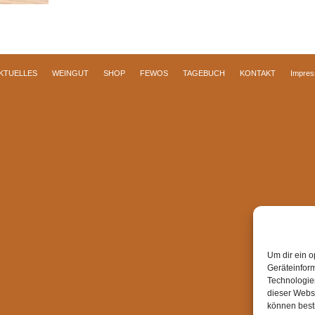
KTUELLES
WEINGUT
SHOP
FEWOS
TAGEBUCH
KONTAKT
Impre
Um dir ein o
Geräteinfor
Technologien
dieser Websi
können best