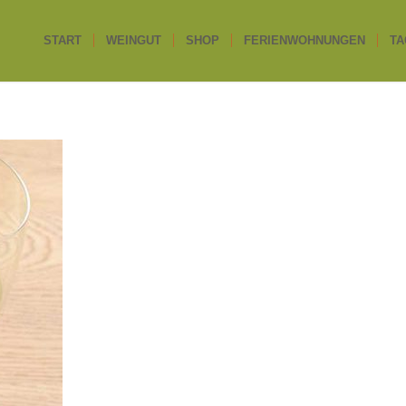
START
WEINGUT
SHOP
FERIENWOHNUNGEN
TA