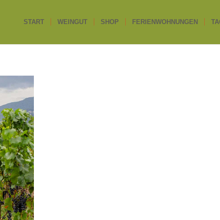
START
WEINGUT
SHOP
FERIENWOHNUNGEN
TA