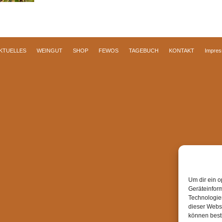
KTUELLES
WEINGUT
SHOP
FEWOS
TAGEBUCH
KONTAKT
Impre
Um dir ein o
Geräteinfor
Technologien
dieser Websi
können best