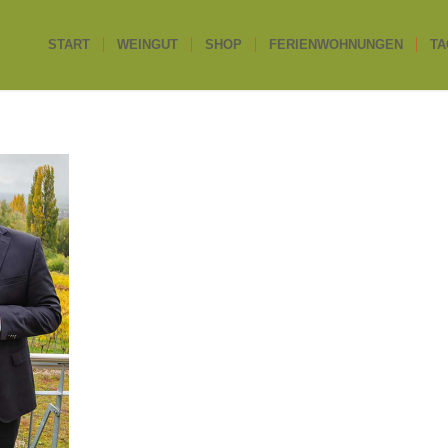
START
WEINGUT
SHOP
FERIENWOHNUNGEN
TA