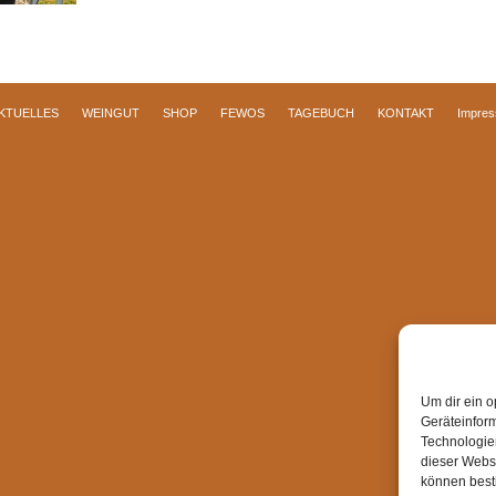
KTUELLES
WEINGUT
SHOP
FEWOS
TAGEBUCH
KONTAKT
Impre
Um dir ein o
Geräteinfor
Technologien
dieser Websi
können best