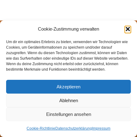
Cookie-Zustimmung verwalten
© Weingut Thomas Steigelmann
HOME
AKTUELLES
WEINGUT
SHOP
FEWOS
Um dir ein optimales Erlebnis zu bieten, verwenden wir Technologien wie
TAGEBUCH
KONTAKT
Impressum
Datenschutz
Cookies, um Geräteinformationen zu speichern und/oder darauf
zuzugreifen. Wenn du diesen Technologien zustimmst, können wir Daten
Cookie-Richtlinie (EU)
wie das Surfverhalten oder eindeutige IDs auf dieser Website verarbeiten.
Wenn du deine Zustimmung nicht erteilst oder zurückziehst, können
bestimmte Merkmale und Funktionen beeinträchtigt werden.
Akzeptieren
Ablehnen
Einstellungen ansehen
Cookie-Richtlinie
Datenschutzerklärung
Impressum