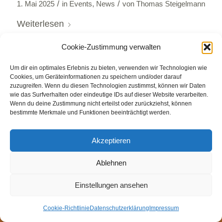
/
/
1. Mai 2025
in
Events
,
News
von
Thomas Steigelmann
Weiterlesen
Cookie-Zustimmung verwalten
Um dir ein optimales Erlebnis zu bieten, verwenden wir Technologien wie
Cookies, um Geräteinformationen zu speichern und/oder darauf
zuzugreifen. Wenn du diesen Technologien zustimmst, können wir Daten
wie das Surfverhalten oder eindeutige IDs auf dieser Website verarbeiten.
© Weingut Thomas Steigelmann
Wenn du deine Zustimmung nicht erteilst oder zurückziehst, können
bestimmte Merkmale und Funktionen beeinträchtigt werden.
HOME
AKTUELLES
WEINGUT
SHOP
FEWOS
TAGEBUCH
KONTAKT
Impressum
Datenschutz
Akzeptieren
Cookie-Richtlinie (EU)
Ablehnen
Einstellungen ansehen
Cookie-Richtlinie
Datenschutzerklärung
Impressum