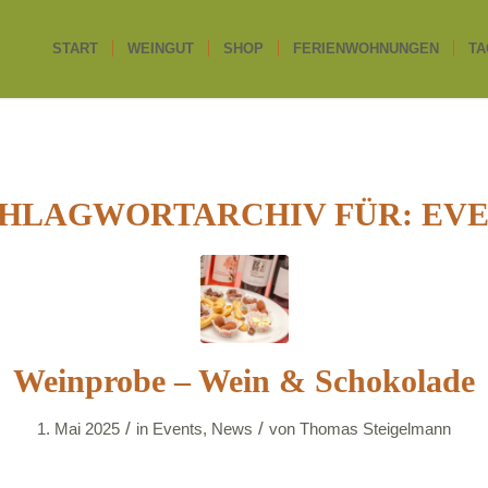
START
WEINGUT
SHOP
FERIENWOHNUNGEN
TA
HLAGWORTARCHIV FÜR:
EV
Weinprobe – Wein & Schokolade
/
/
1. Mai 2025
in
Events
,
News
von
Thomas Steigelmann