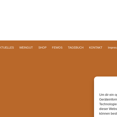
KTUELLES
WEINGUT
SHOP
FEWOS
TAGEBUCH
KONTAKT
Impre
Um dir ein o
Geräteinfor
Technologien
dieser Websi
können best