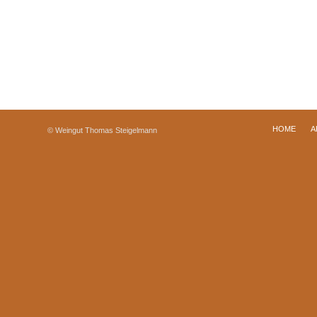
HOME
A
© Weingut Thomas Steigelmann