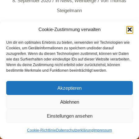
/
/
8. September 2020
in
News
,
Weinberge
von
Thomas
Steigelmann
Weiterlesen
Cookie-Zustimmung verwalten
Um dir ein optimales Erlebnis zu bieten, verwenden wir Technologien wie
Cookies, um Geräteinformationen zu speichern und/oder darauf
zuzugreifen. Wenn du diesen Technologien zustimmst, können wir Daten
wie das Surfverhalten oder eindeutige IDs auf dieser Website verarbeiten.
Wenn du deine Zustimmung nicht erteilst oder zurückziehst, können
bestimmte Merkmale und Funktionen beeinträchtigt werden.
© Weingut Thomas Steigelmann
HOME
AKTUELLES
WEINGUT
SHOP
FEWOS
Akzeptieren
TAGEBUCH
KONTAKT
Impressum
Datenschutz
Cookie-Richtlinie (EU)
Ablehnen
Einstellungen ansehen
Cookie-Richtlinie
Datenschutzerklärung
Impressum