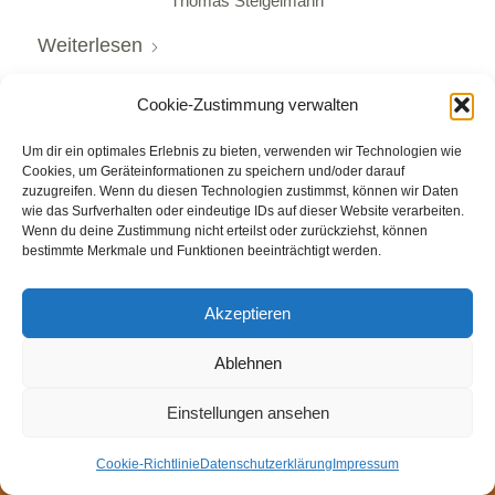
Thomas Steigelmann
Weiterlesen
Cookie-Zustimmung verwalten
Um dir ein optimales Erlebnis zu bieten, verwenden wir Technologien wie
Cookies, um Geräteinformationen zu speichern und/oder darauf
zuzugreifen. Wenn du diesen Technologien zustimmst, können wir Daten
wie das Surfverhalten oder eindeutige IDs auf dieser Website verarbeiten.
© Weingut Thomas Steigelmann
Wenn du deine Zustimmung nicht erteilst oder zurückziehst, können
bestimmte Merkmale und Funktionen beeinträchtigt werden.
HOME
AKTUELLES
WEINGUT
SHOP
FEWOS
TAGEBUCH
KONTAKT
Impressum
Datenschutz
Cookie-Richtlinie (EU)
Akzeptieren
Ablehnen
Einstellungen ansehen
Cookie-Richtlinie
Datenschutzerklärung
Impressum