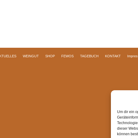
KTUELLES
WEINGUT
SHOP
FEWOS
TAGEBUCH
KONTAKT
Impre
Um dir ein o
Geräteinfor
Technologien
dieser Websi
können best