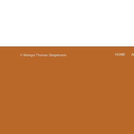
HOME
A
© Weingut Thomas Steigelmann