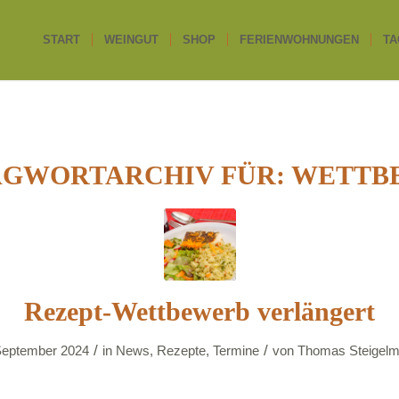
START
WEINGUT
SHOP
FERIENWOHNUNGEN
TA
AGWORTARCHIV FÜR:
WETTB
Rezept-Wettbewerb verlängert
/
/
September 2024
in
News
,
Rezepte
,
Termine
von
Thomas Steigel