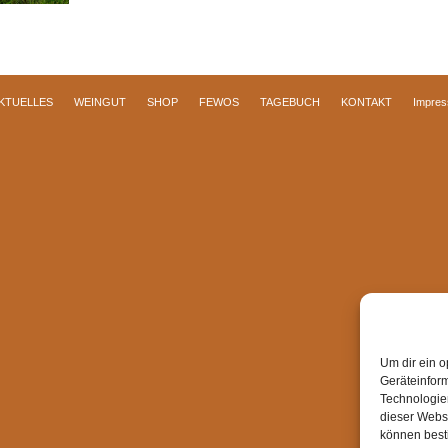
KTUELLES
WEINGUT
SHOP
FEWOS
TAGEBUCH
KONTAKT
Impre
Um dir ein o
Geräteinfor
Technologien
dieser Websi
können best