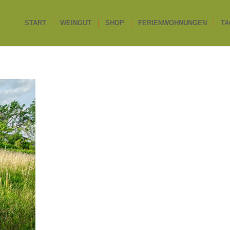
START
WEINGUT
SHOP
FERIENWOHNUNGEN
TA