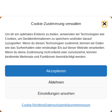
Cookie-Zustimmung verwalten
© Weingut Thomas Steigelmann
HOME
AKTUELLES
WEINGUT
SHOP
FEWOS
Um dir ein optimales Erlebnis zu bieten, verwenden wir Technologien wie
TAGEBUCH
KONTAKT
Impressum
Datenschutz
Cookies, um Geräteinformationen zu speichern und/oder darauf
zuzugreifen. Wenn du diesen Technologien zustimmst, können wir Daten
Cookie-Richtlinie (EU)
wie das Surfverhalten oder eindeutige IDs auf dieser Website verarbeiten.
Wenn du deine Zustimmung nicht erteilst oder zurückziehst, können
bestimmte Merkmale und Funktionen beeinträchtigt werden.
Akzeptieren
Ablehnen
Einstellungen ansehen
Cookie-Richtlinie
Datenschutzerklärung
Impressum