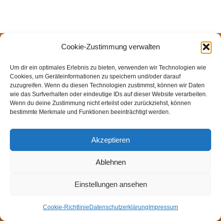
Cookie-Zustimmung verwalten
© Weingut Thomas Steigelmann
HOME
AKTUELLES
WEINGUT
SHOP
FEWOS
Um dir ein optimales Erlebnis zu bieten, verwenden wir Technologien wie
TAGEBUCH
KONTAKT
Impressum
Datenschutz
Cookies, um Geräteinformationen zu speichern und/oder darauf
zuzugreifen. Wenn du diesen Technologien zustimmst, können wir Daten
Cookie-Richtlinie (EU)
wie das Surfverhalten oder eindeutige IDs auf dieser Website verarbeiten.
Wenn du deine Zustimmung nicht erteilst oder zurückziehst, können
bestimmte Merkmale und Funktionen beeinträchtigt werden.
Akzeptieren
Ablehnen
Einstellungen ansehen
Cookie-Richtlinie
Datenschutzerklärung
Impressum