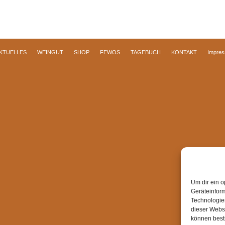
KTUELLES
WEINGUT
SHOP
FEWOS
TAGEBUCH
KONTAKT
Impre
Um dir ein o
Geräteinfor
Technologien
dieser Websi
können best