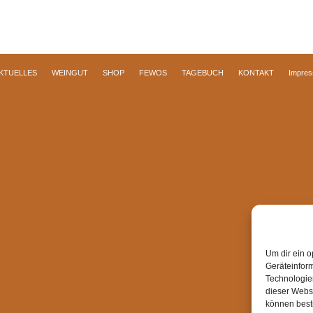
KTUELLES
WEINGUT
SHOP
FEWOS
TAGEBUCH
KONTAKT
Impre
Um dir ein o
Geräteinfor
Technologien
dieser Websi
können best