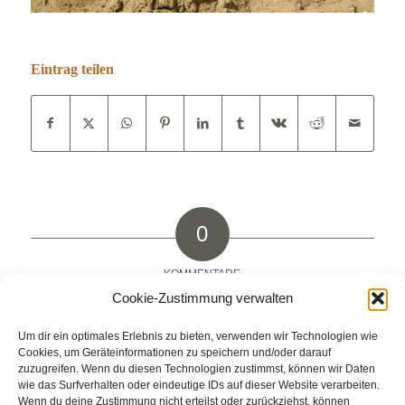
Eintrag teilen
0
KOMMENTARE
Cookie-Zustimmung verwalten
Hinterlasse einen Kommentar
Um dir ein optimales Erlebnis zu bieten, verwenden wir Technologien wie
An der Diskussion beteiligen?
Cookies, um Geräteinformationen zu speichern und/oder darauf
Hinterlasse uns deinen Kommentar!
zuzugreifen. Wenn du diesen Technologien zustimmst, können wir Daten
wie das Surfverhalten oder eindeutige IDs auf dieser Website verarbeiten.
Du musst
angemeldet
sein, um einen Kommentar
Wenn du deine Zustimmung nicht erteilst oder zurückziehst, können