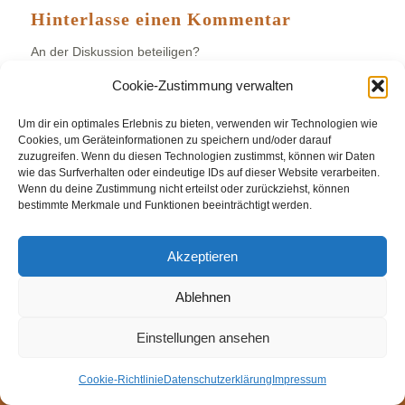
Hinterlasse einen Kommentar
An der Diskussion beteiligen?
Hinterlasse uns deinen Kommentar!
Cookie-Zustimmung verwalten
Du musst
angemeldet
sein, um einen Kommentar
Um dir ein optimales Erlebnis zu bieten, verwenden wir Technologien wie
abzugeben.
Cookies, um Geräteinformationen zu speichern und/oder darauf
zuzugreifen. Wenn du diesen Technologien zustimmst, können wir Daten
wie das Surfverhalten oder eindeutige IDs auf dieser Website verarbeiten.
Wenn du deine Zustimmung nicht erteilst oder zurückziehst, können
bestimmte Merkmale und Funktionen beeinträchtigt werden.
© Weingut Thomas Steigelmann
Akzeptieren
HOME
AKTUELLES
WEINGUT
SHOP
FEWOS
TAGEBUCH
KONTAKT
Impressum
Datenschutz
Ablehnen
Cookie-Richtlinie (EU)
Einstellungen ansehen
Cookie-Richtlinie
Datenschutzerklärung
Impressum